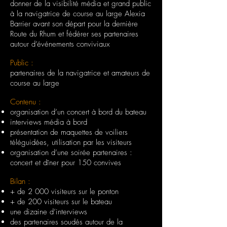
donner de la visibilité média et grand public
à la navigatrice de course au large Alexia
Barrier avant son départ pour la dernière
Route du Rhum et fédérer ses partenaires
autour d’événements conviviaux
Public :
partenaires de la navigatrice et amateurs de
course au large
Contenu :
organisation d’un concert à bord du bateau
interviews média à bord
présentation de maquettes de voiliers
téléguidées, utilisation par les visiteurs
organisation d’une soirée partenaires :
concert et dîner pour 150 convives
Bilan :
+ de 2 000 visiteurs sur le ponton
+ de 200 visiteurs sur le bateau
une dizaine d’interviews
des partenaires soudés autour de la